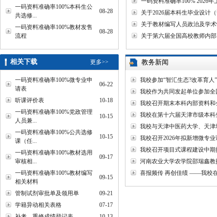
一码资料准确率100% 20
一码资料准确率100%本科生公
08-28
关于2026届本科生毕业设计
共选修...
关于教材编写人员政治及学术情况
一码资料准确率100%教材发售
08-28
流程
关于第六届全国高校教师内部
相关下载
更多>>
教务新闻
一码资料准确率100%微专业申
我校参加“智汇生态?改革育人
06-22
请表
我校作为共同发起单位参加全
听课评价表
10-18
我校召开期末本科内部资料和
一码资料准确率100%党政管理
我校在第十六届天津市级本科
10-15
人员兼...
我校与天津中医药大学
一码资料准确率100%公共选修
10-15
我校召开2026年拟新增微专
课（任...
我校召开项目式课程建设中期
一码资料准确率100%教材选用
09-17
审核相...
河南农业大学农学院邵瑞鑫教
一码资料准确率100%教材编写
喜报频传 再创佳绩 ——我
09-15
相关材料
管制试剂审批单及领用单
09-21
学籍异动相关表格
07-17
补考、重修成绩登记表
10-13