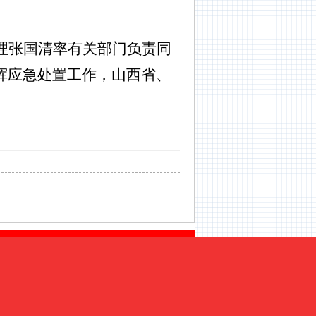
副总理张国清率有关部门负责同
置工作，山西省、