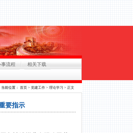
办事流程
相关下载
当前位置：
首页
>
党建工作
>
理论学习
>
正文
重要指示