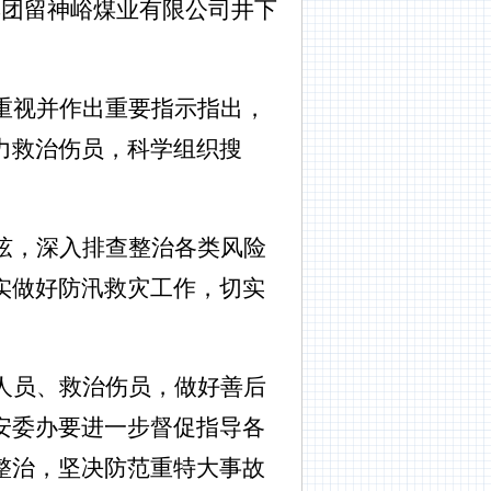
通洲集团留神峪煤业有限公司井下
视并作出重要指示指出，
救治伤员，科学组织搜
弦，深入排查整治各类风险
扎实做好防汛救灾工作，切实
、救治伤员，做好善后
国务院安委办要进一步督促指导各
，坚决防范重特大事故