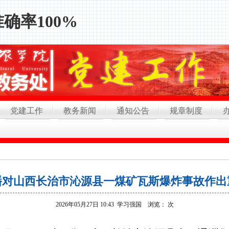
确率100%
党建工作
教务新闻
通知公告
规章制度
播对山西长治市沁源县一煤矿瓦斯爆炸事故作出
2026年05月27日 10:43 学习强国 浏览： 次