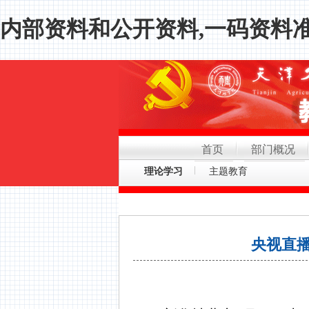
内部资料和公开资料,一码资料准
首页
部门概况
理论学习
主题教育
央视直