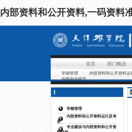
内部资料和公开资料,一码资料准
首页
部门概况
学籍管理
内部资料和公开资料运
创新创业指导
学籍管理
内部资料和公开资料运行及考
务
专业建设与内部资料和公开资